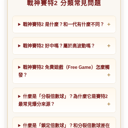
戰神賽特2 分類常見問題
戰神賽特2 是什麼？和一代有什麼不同？
戰神賽特2 好中嗎？屬於高波動嗎？
戰神賽特2 免費遊戲（Free Game）怎麼觸
發？
什麼是「分裂倍數球」？為什麼它是賽特2
最常見爆分來源？
什麼是「鎖定倍數球」？和分裂倍數球差在