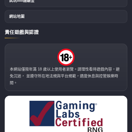
試玩888體驗金
網站地圖
責任遊戲與認證
本網站僅限年滿 18 歲以上使用者瀏覽。請理性看待遊戲內容，避
免沉迷， 並遵守所在地法規與平台規範，適度休息與控管娛樂時
間。