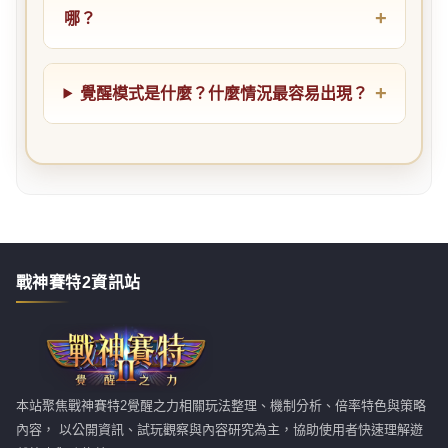
哪？
覺醒模式是什麼？什麼情況最容易出現？
戰神賽特2資訊站
本站聚焦戰神賽特2覺醒之力相關玩法整理、機制分析、倍率特色與策略
內容， 以公開資訊、試玩觀察與內容研究為主，協助使用者快速理解遊