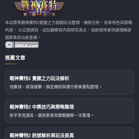
本站聚焦戰神賽特2覺醒之力相關玩法整理、機制分析、倍率特色與策略
內容， 以公開資訊、試玩觀察與內容研究為主，協助使用者快速理解遊
戲節奏與功能差異。
推薦文章
戰神賽特2 覺醒之力玩法解析
倍數球、掉落連擊、鎖定機制與爆分節奏重點整理。
戰神賽特2 中獎技巧與策略整理
新手常見誤區、選房節奏與實戰觀察一次看懂。
戰神賽特2 訊號解析與玩法差異