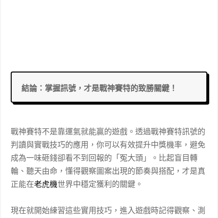
結論：掌握訊號，才是戰神賽特的致勝關鍵！
戰神賽特不是靠運氣就能贏的遊戲。透過戰神賽特訊號的
判讀與實戰技巧的應用，你可以有效提升中獎機率，避免
成為一味砸錢卻看不到回報的「冤大頭」。比起盲目轉
輪、聽天由命，懂得觀察圖案出現的節奏與搭配，才是真
正能在
老虎機
世界中穩定獲利的關鍵。
現在就開始練習這些實用技巧，進入遊戲時記得觀察、測