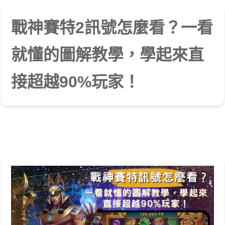
戰神賽特2訊號怎麼看？一看
戰神賽特2打法技巧
戰神賽特2訊號解析
戰神賽特2覺醒之力
戰神賽特2遊戲攻略
戰神賽特實測評價
戰神賽特新手入門
戰神賽特對比分析
政策條款資訊
就懂的圖解教學，學起來直
接超越90%玩家！