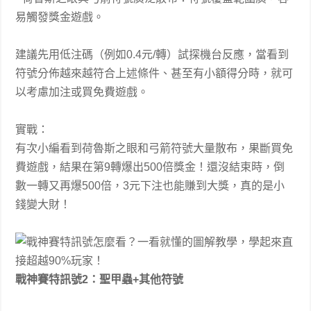
易觸發獎金遊戲。
建議先用低注碼（例如0.4元/轉）試探機台反應，當看到
符號分佈越來越符合上述條件、甚至有小額得分時，就可
以考慮加注或買免費遊戲。
實戰：
有次小編看到荷魯斯之眼和弓箭符號大量散布，果斷買免
費遊戲，結果在第9轉爆出500倍獎金！還沒結束時，倒
數一轉又再爆500倍，3元下注也能賺到大獎，真的是小
錢變大財！
戰神賽特訊號2：聖甲蟲+其他符號