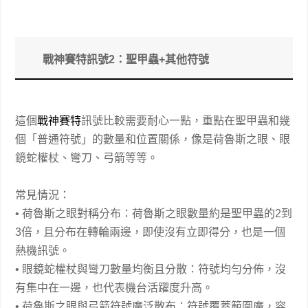
戰神賽特訊號2：聖甲蟲+其他符號
這個
戰神賽特
訊號比較需要耐心一點，重點在聖甲蟲和幾
個「普通符號」的數量和位置關係，像是荷魯斯之眼、眼
鏡蛇權杖、彎刀、弓箭等等。
常見情況：
• 荷魯斯之眼對稱分布：荷魯斯之眼數量約是聖甲蟲的2到
3倍，且分布在轉輪兩邊，即使沒有立即得分，也是一個
熱機訊號。
• 眼鏡蛇權杖與彎刀數量均衡且分散：符號均勻分佈，沒
有集中在一邊，也代表機台活躍度升高。
• 荷魯斯之眼與弓箭符號廣泛散布：符號覆蓋範圍廣，容