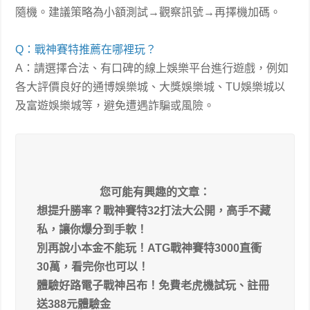
隨機。建議策略為小額測試→觀察訊號→再擇機加碼。
Q：戰神賽特推薦在哪裡玩？
A：請選擇合法、有口碑的線上娛樂平台進行遊戲，例如
各大評價良好的通博娛樂城、大獎娛樂城、TU娛樂城以
及富遊娛樂城等，避免遭遇詐騙或風險。
您可能有興趣的文章：
想提升勝率？戰神賽特32打法大公開，高手不藏
私，讓你爆分到手軟！
別再說小本金不能玩！ATG戰神賽特3000直衝
30萬，看完你也可以！
體驗好路電子戰神呂布！免費老虎機試玩、註冊
送388元體驗金