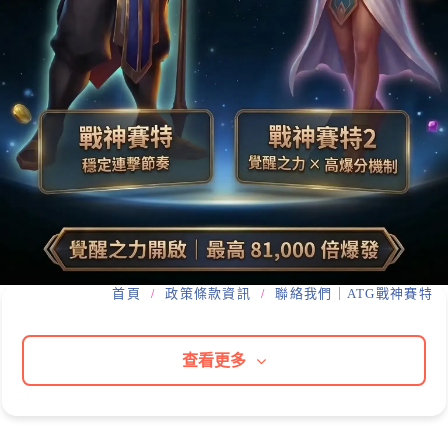
首頁
政策條款資訊
聯絡我們｜ATG戰神賽特
查看更多
全部文章