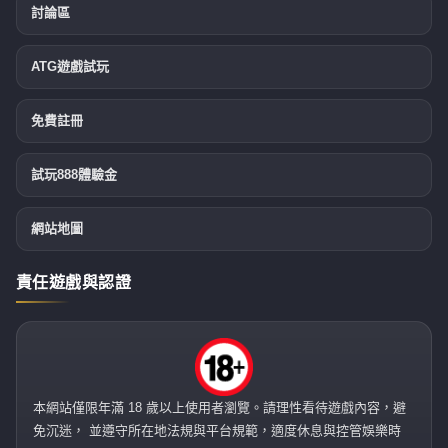
討論區
ATG遊戲試玩
免費註冊
試玩888體驗金
網站地圖
責任遊戲與認證
本網站僅限年滿 18 歲以上使用者瀏覽。請理性看待遊戲內容，避
免沉迷， 並遵守所在地法規與平台規範，適度休息與控管娛樂時