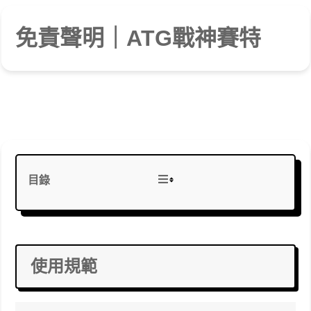
免責聲明｜ATG戰神賽特
戰神賽特2打法技巧
戰神賽特2訊號解析
戰神賽特2覺醒之力
戰神賽特2遊戲攻略
戰神賽特實測評價
戰神賽特新手入門
戰神賽特對比分析
政策條款資訊
目錄
使用規範