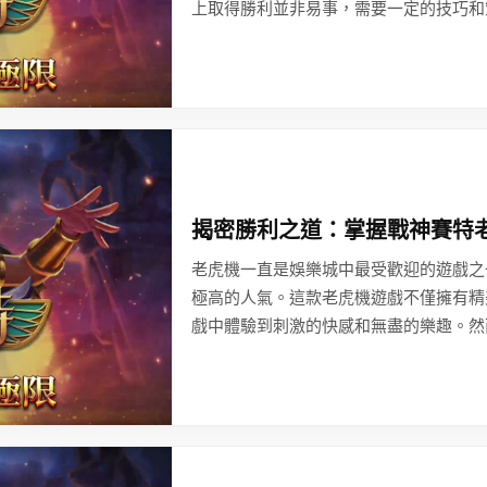
上取得勝利並非易事，需要一定的技巧和
幫助你在戰神賽特老虎機上輕鬆獲勝！
揭密勝利之道：掌握戰神賽特
老虎機一直是娛樂城中最受歡迎的遊戲之
極高的人氣。這款老虎機遊戲不僅擁有精
戲中體驗到刺激的快感和無盡的樂趣。然
僅靠運氣是不夠的，更需要掌握一定的遊
勝利之道，助您輕鬆享受到巨額勝利！