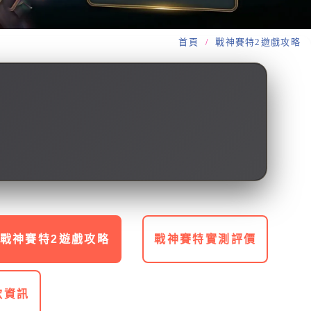
首頁
戰神賽特2遊戲攻略
戰神賽特2遊戲攻略
戰神賽特實測評價
款資訊