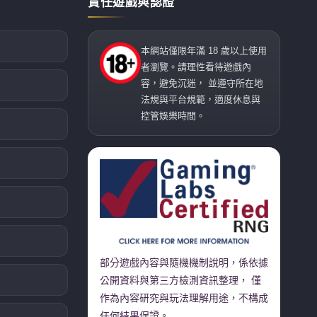
責任遊戲與認證
本網站僅限年滿 18 歲以上使用
者瀏覽。請理性看待遊戲內
容，避免沉迷， 並遵守所在地
法規與平台規範，適度休息與
控管娛樂時間。
部分遊戲內容與隨機機制說明，係依據
公開資料與第三方檢測資訊整理， 僅
作為內容研究與玩法理解用途，不構成
任何結果保證。