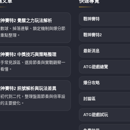
薦文章
快速導覽
戰神賽特
戰神賽特2 覺醒之力玩法解析
倍數球、掉落連擊、鎖定機制與爆分節
戰神賽特2
奏重點整理。
最新消息
戰神賽特2 中獎技巧與策略整理
新手常見誤區、選房節奏與實戰觀察一
ATG遊戲總覽
次看懂。
爆分攻略
戰神賽特2 訊號解析與玩法差異
從初代到二代，整理盤面節奏與倍率設
討論區
計的主要變化。
ATG遊戲試玩