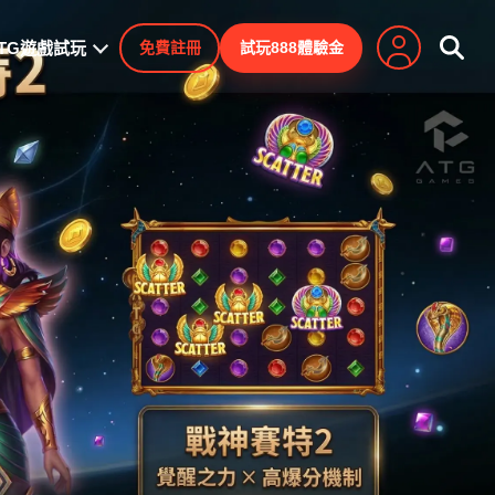
TG遊戲試玩
免費註冊
試玩888體驗金