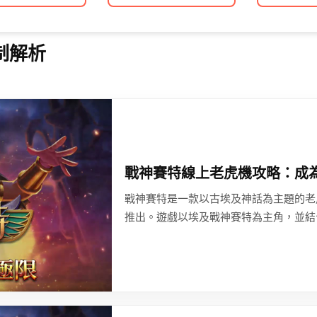
制解析
戰神賽特線上老虎機攻略：成
戰神賽特是一款以古埃及神話為主題的老虎機
推出。遊戲以埃及戰神賽特為主角，並結