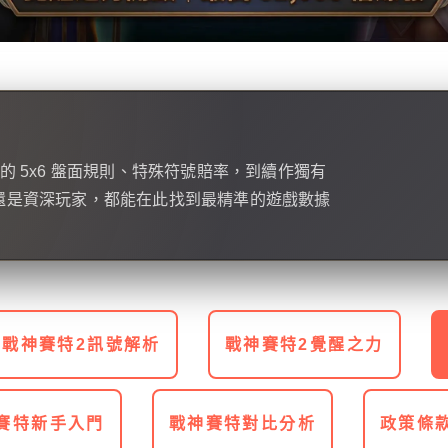
 5x6 盤面規則、特殊符號賠率，到續作獨有
還是資深玩家，都能在此找到最精準的遊戲數據
戰神賽特2訊號解析
戰神賽特2覺醒之力
賽特新手入門
戰神賽特對比分析
政策條