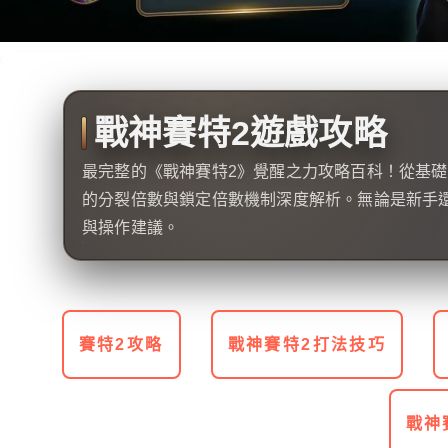
戰神賽特2遊戲攻略
最完整的《戰神賽特2》覺醒之力攻略百科！從基礎的
的分裂倍數與鎖定倍數機制深度解析。無論是新手
與操作建議。
賽特2攻略
戰神賽特2打法技巧
戰神