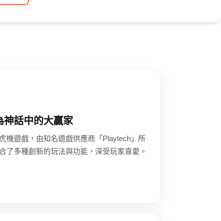
為神話中的大贏家
遊戲，由知名遊戲供應商「Playtech」所
合了多種創新的玩法與功能，深受玩家喜愛。