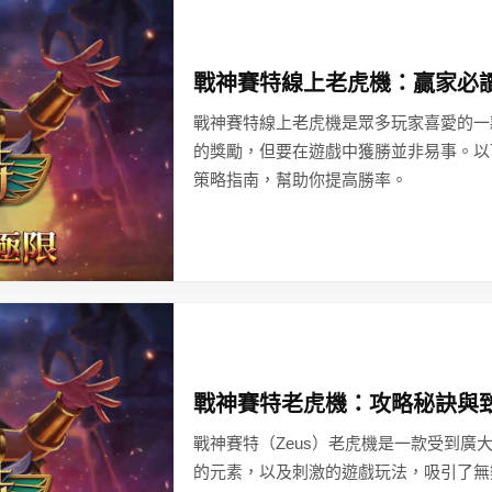
戰神賽特線上老虎機：贏家必
戰神賽特線上老虎機是眾多玩家喜愛的一
的獎勵，但要在遊戲中獲勝並非易事。以
策略指南，幫助你提高勝率。
戰神賽特老虎機：攻略秘訣與
戰神賽特（Zeus）老虎機是一款受到
的元素，以及刺激的遊戲玩法，吸引了無