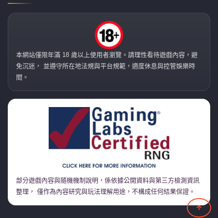
本網站僅限年滿 18 歲以上使用者瀏覽。請理性看待遊戲內容，避
免沉迷， 並遵守所在地法規與平台規範，適度休息與控管娛樂時
間。
部分遊戲內容與隨機機制說明，係依據公開資料與第三方檢測資訊
整理， 僅作為內容研究與玩法理解用途，不構成任何結果保證。