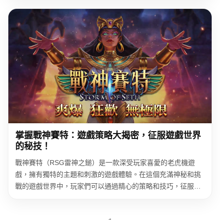
得巨額勝利，僅靠運氣是不夠的，更需要掌握一定的遊戲策略
和技巧。我們將揭密戰神賽特老虎機的勝利之道，助您輕鬆享
受到巨額勝利！
掌握戰神賽特：遊戲策略大揭密，征服遊戲世界
的秘技！
戰神賽特（RSG雷神之鎚）是一款深受玩家喜愛的老虎機遊
戲，擁有獨特的主題和刺激的遊戲體驗。在這個充滿神秘和挑
戰的遊戲世界中，玩家們可以通過精心的策略和技巧，征服戰
神賽特，成為遊戲世界的主宰。我們將從遊戲概述、策略技巧
以及遊戲體驗等方面，揭示戰神賽特的神秘面紗，帶領您展開