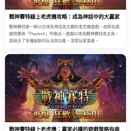
戰神賽特線上老虎機攻略：成為神話中的大贏家
戰神賽特是一款以古埃及神話為主題的老虎機遊戲，由知名遊
戲供應商「Playtech」所推出。遊戲以埃及戰神賽特為主角，
並結合了多種創新的玩法與功能，深受玩家喜愛。
戰神賽特線上老虎機：贏家必讀的遊戲策略指南