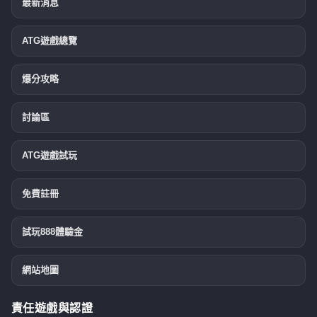
最新消息
ATG遊戲總覽
爆分攻略
討論區
ATG遊戲試玩
免費註冊
試玩888體驗金
網站地圖
責任遊戲與認證