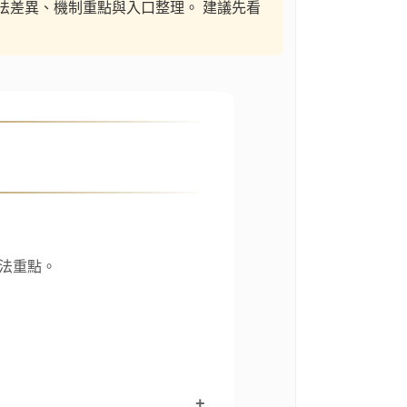
法差異、機制重點與入口整理。 建議先看
法重點。