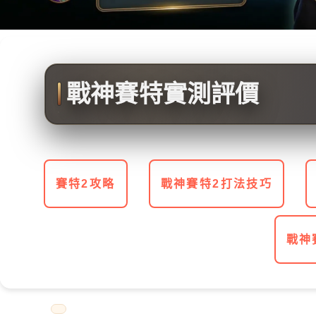
戰神賽特實測評價
賽特2攻略
戰神賽特2打法技巧
戰神