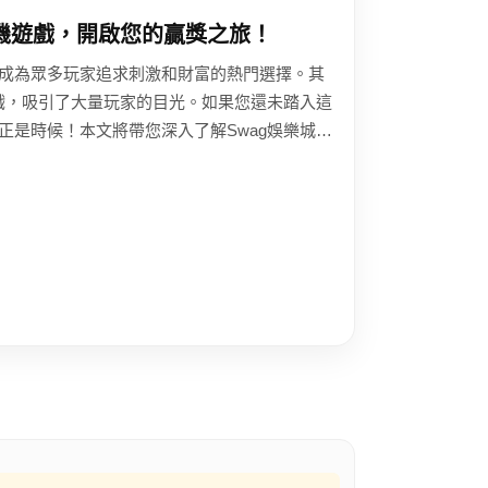
虎機遊戲，開啟您的贏獎之旅！
成為眾多玩家追求刺激和財富的熱門選擇。其
遊戲，吸引了大量玩家的目光。如果您還未踏入這
正是時候！本文將帶您深入了解Swag娛樂城的
戲開啟您的贏獎之旅。