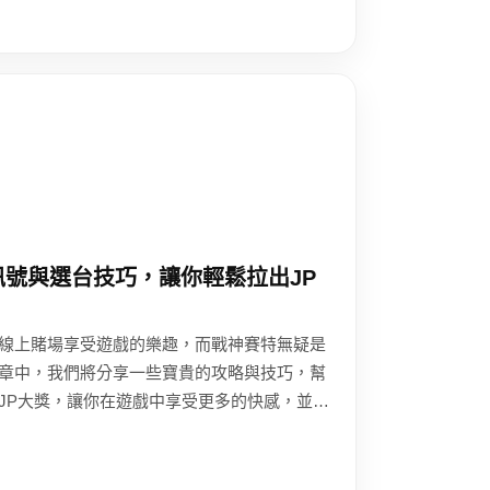
訊號與選台技巧，讓你輕鬆拉出JP
線上賭場享受遊戲的樂趣，而戰神賽特無疑是
章中，我們將分享一些寶貴的攻略與技巧，幫
JP大獎，讓你在遊戲中享受更多的快感，並免