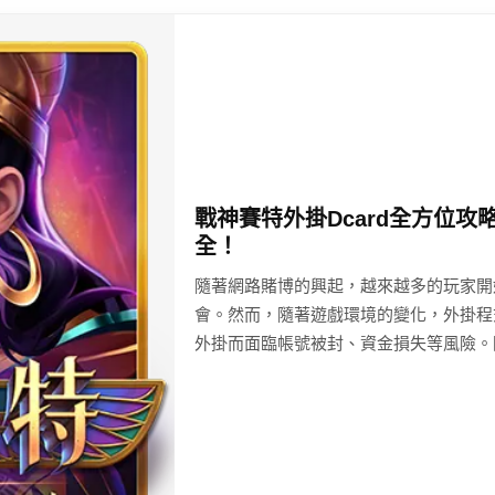
戰神賽特外掛Dcard全方位
全！
隨著網路賭博的興起，越來越多的玩家開
會。然而，隨著遊戲環境的變化，外掛程
外掛而面臨帳號被封、資金損失等風險。
為每位玩家必須掌握的重要課題。本文將
戲的同時，保護自己的帳號與資金。