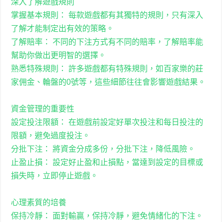
深入了解遊戲規則
掌握基本規則： 每款遊戲都有其獨特的規則，只有深入
了解才能制定出有效的策略。
了解賠率： 不同的下注方式有不同的賠率，了解賠率能
幫助你做出更明智的選擇。
熟悉特殊規則： 許多遊戲都有特殊規則，如百家樂的莊
家佣金、輪盤的0號等，這些細節往往會影響遊戲結果。
資金管理的重要性
設定投注限額： 在遊戲前設定好單次投注和每日投注的
限額，避免過度投注。
分批下注： 將資金分成多份，分批下注，降低風險。
止盈止損： 設定好止盈和止損點，當達到設定的目標或
損失時，立即停止遊戲。
心理素質的培養
保持冷靜： 面對輸贏，保持冷靜，避免情緒化的下注。