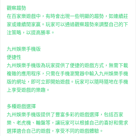
觀察趨勢
在百家樂遊戲中，有時會出現一些明顯的趨勢，如連續莊
家或連續閒家贏。玩家可以通過觀察趨勢來調整自己的下
注策略，以提高勝率。
九州娛樂手機版
便捷性
九州娛樂手機版為玩家提供了便捷的遊戲方式，無需下載
複雜的應用程序，只需在手機瀏覽器中輸入九州娛樂手機
版的網址，即可立即開始遊戲。玩家可以隨時隨地在手機
上享受遊戲的樂趣。
多種遊戲選擇
九州娛樂手機版提供了豐富多彩的遊戲選擇，包括百家
樂、老虎機、輪盤等，讓玩家可以根據自己的喜好和需求
選擇適合自己的遊戲，享受不同的遊戲體驗。