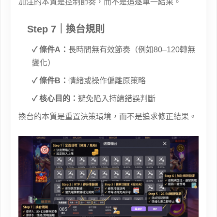
加注的本質是控制節奏，而不是追逐單一結果。
Step 7｜換台規則
✓ 條件A：
長時間無有效節奏（例如80–120轉無
變化）
✓ 條件B：
情緒或操作偏離原策略
✓ 核心目的：
避免陷入持續錯誤判斷
換台的本質是重置決策環境，而不是追求修正結果。