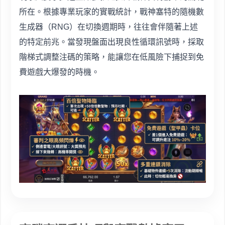
所在。根據專業玩家的實戰統計，戰神塞特的隨機數
生成器（RNG）在切換週期時，往往會伴隨著上述
的特定前兆。當發現盤面出現良性循環訊號時，採取
階梯式調整注碼的策略，能讓您在低風險下捕捉到免
費遊戲大爆發的時機。