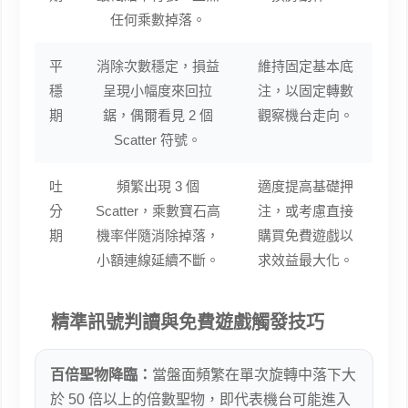
任何乘數掉落。
平
消除次數穩定，損益
維持固定基本底
穩
呈現小幅度來回拉
注，以固定轉數
期
鋸，偶爾看見 2 個
觀察機台走向。
Scatter 符號。
吐
頻繁出現 3 個
適度提高基礎押
分
Scatter，乘數寶石高
注，或考慮直接
期
機率伴隨消除掉落，
購買免費遊戲以
小額連線延續不斷。
求效益最大化。
精準訊號判讀與免費遊戲觸發技巧
百倍聖物降臨：
當盤面頻繁在單次旋轉中落下大
於 50 倍以上的倍數聖物，即代表機台可能進入