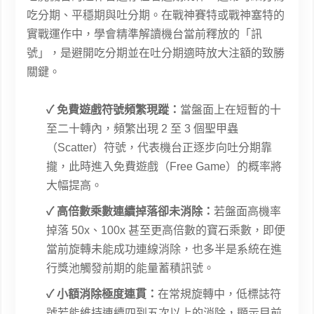
吃分期、平穩期與吐分期。在戰神賽特或戰神塞特的
實戰運作中，學會精準解讀機台當前釋放的「訊
號」，是避開吃分期並在吐分期適時放大注額的致勝
關鍵。
✓ 免費遊戲符號頻繁現蹤：
當盤面上在短暫的十
至二十轉內，頻繁出現 2 至 3 個聖甲蟲
（Scatter）符號，代表機台正逐步向吐分期靠
攏，此時進入免費遊戲（Free Game）的概率將
大幅提高。
✓ 高倍數乘數連續掉落卻未消除：
若盤面高機率
掉落 50x、100x 甚至更高倍數的寶石乘數，即便
當前旋轉未能成功連線消除，也多半是系統在進
行獎池觸發前期的能量蓄積訊號。
✓ 小額消除極度連貫：
在常規旋轉中，低標誌符
號若能維持連續四到五次以上的消除，顯示目前