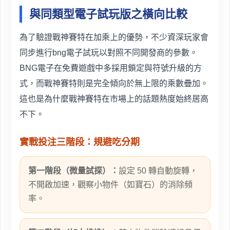
與同類型電子試玩版之橫向比較
為了驗證戰神賽特在加乘上的優勢，不少資深玩家會
同步進行
bng電子試玩
以對照不同開發商的參數。
BNG電子在免費遊戲中多採用鎖定與符號升級的方
式，而戰神賽特則是完全傾向於無上限的乘數疊加。
這也是為什麼戰神賽特在市場上的話題熱度始終居高
不下。
實戰投注三階段：規避吃分期
第一階段（微量試探）：
設定 50 轉自動旋轉，
不開啟加速，觀察小物件（如寶石）的消除頻
率。