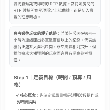
會揭露短期或即時的 RTP 數據。當特定房間的
RTP 數據開始呈現穩定上揚曲線，正是切入實
戰的理想時機。
參考過往玩家的爆分軌跡：
若某個房間在過去一
小時內連續開出多筆數百倍以上的紀錄，代表該
機台正處於大產出區間，雖然風險相對提升，但
對於追求大額獲利的玩家而言具有極高參考價
值。
Step 1｜定義目標（時間 / 預算 / 風
格）
✓ 核心概念：
先決定當局目標是短期波段操作或
長時間娛樂