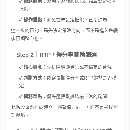
✓ 實務應用：
波動型遊戲應依心理預算設定投入
上限
✓ 操作重點：
避免在未設定框架下直接進場
這一步的目的，是先決定策略方向，而不是進入遊戲
後再調整心態。
Step 2｜RTP / 得分率首輪篩選
✓ 核心概念：
先排除明顯異常或不穩定的台況
✓ 判斷方式：
觀察長期得分率或RTP趨勢是否穩
定
✓ 實務重點：
優先選擇數據結構正常的房間
此階段重點在於建立「期望值方向」，而不是尋找短
期爆點。