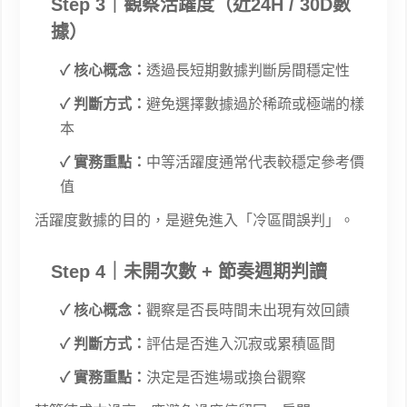
Step 3｜觀察活躍度（近24H / 30D數
據）
✓ 核心概念：
透過長短期數據判斷房間穩定性
✓ 判斷方式：
避免選擇數據過於稀疏或極端的樣
本
✓ 實務重點：
中等活躍度通常代表較穩定參考價
值
活躍度數據的目的，是避免進入「冷區間誤判」。
Step 4｜未開次數 + 節奏週期判讀
✓ 核心概念：
觀察是否長時間未出現有效回饋
✓ 判斷方式：
評估是否進入沉寂或累積區間
✓ 實務重點：
決定是否進場或換台觀察