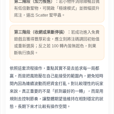
第二階段（加力推進）：
若小物件消除順暢且偶
有低倍數聖物，可開啟「極速模式」並微幅提升
底注，逼出 Scatter 聖甲蟲。
第三階段（收網或果斷停損）：
若成功進入免費
遊戲且獲得豐厚彩金，應立刻將注碼調回初始值
或重新選房；反之若 100 轉內皆無起色，則果
斷執行換房。
依照這套流程操作，重點其實不是去追求每一局都
贏，而是把風險壓在自己能接受的範圍內，避免短時
間內因為連續波動而把資金打亂。對比較理性的玩家
來說，真正重要的不是「抓到最好的一轉」，而是用
規則去控制節奏，讓整體期望值維持在相對穩定的狀
態，長期下來才比較有操作空間。