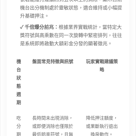
機台出分機制處於靈敏狀態，適合維持或小幅提
升基礎押注。
✓ 千倍爆分前兆：
根據業界實戰統計，當特定大
獎符號與高乘數在同一次旋轉中緊密排列，往往
是系統即將啟動大額彩金分發的顯著徵兆。
機
盤面常見特徵與訊號
玩家實戰建議策
台
略
狀
態
週
期
吃
長時間未出現消除，
降低押注額度，
分
或即便消除也僅限於
或果斷執行退出
期
最低賠率符號，且無
換房動作。