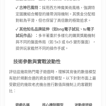
✓ 古神巴風特：
採用西方神魔美術風格，強調特
定圖騰組合觸發的連帶消除機制。其獎金分配相
對較為平滑，但也保留了高倍數的極致追求。
✓ 其他知名品牌延伸（如bng電子試玩、tu電子
試玩作品）：
多半著重於多樣化的購買獎勵機制
與不同的盤面佈局（如 5x3 或 6x5 變形盤面），
提供玩家截然不同的操作手感。
技術參數與實戰波動性
評估這幾款熱門電子遊戲時，理解其背後的數值模型
有助於規劃合適的資金控管模型。以下針對市面上最
受歡迎的幾款老虎機台進行數值與機制上的客觀對
比：
遊戲名稱
核心機制類型
波動度評級