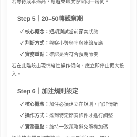
若等待成本過高，應避免過度停留同一房間。
Step 5｜20–50轉觀察期
✓ 核心概念：
短期測試當前節奏狀態
✓ 判斷方式：
觀察小獎頻率與連線反應
✓ 實務重點：
確認是否符合預期節奏
若在此階段出現情緒性操作傾向，應立即停止擴大投
入。
Step 6｜加注規則設定
✓ 核心概念：
加注必須建立在規則，而非情緒
✓ 操作方式：
達到特定節奏條件才進行調整
✓ 實務重點：
維持一致策略避免隨機加碼