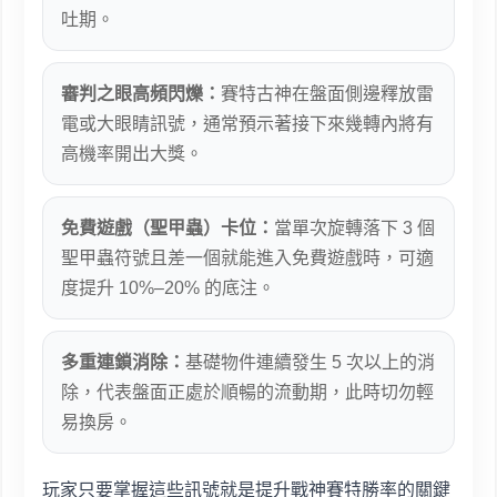
吐期。
審判之眼高頻閃爍：
賽特古神在盤面側邊釋放雷
電或大眼睛訊號，通常預示著接下來幾轉內將有
高機率開出大獎。
免費遊戲（聖甲蟲）卡位：
當單次旋轉落下 3 個
聖甲蟲符號且差一個就能進入免費遊戲時，可適
度提升 10%–20% 的底注。
多重連鎖消除：
基礎物件連續發生 5 次以上的消
除，代表盤面正處於順暢的流動期，此時切勿輕
易換房。
玩家只要掌握這些訊號就是提升戰神賽特勝率的關鍵