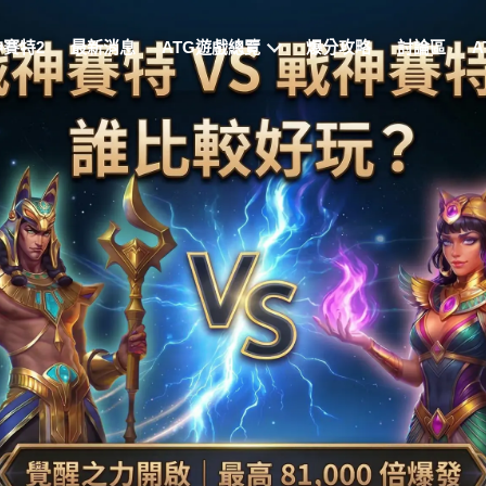
神賽特2
最新消息
ATG遊戲總覽
爆分攻略
討論區
A