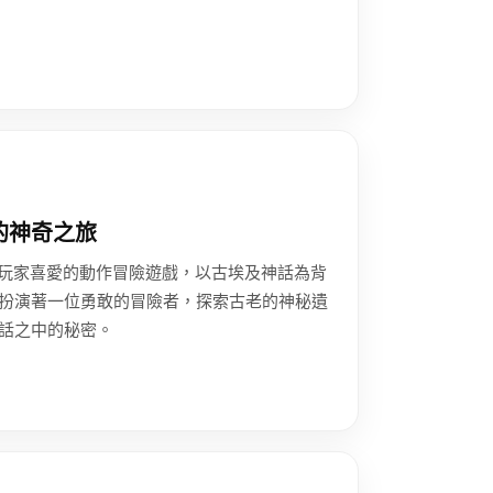
的神奇之旅
是一款深受玩家喜愛的動作冒險遊戲，以古埃及神話為背
扮演著一位勇敢的冒險者，探索古老的神秘遺
話之中的秘密。