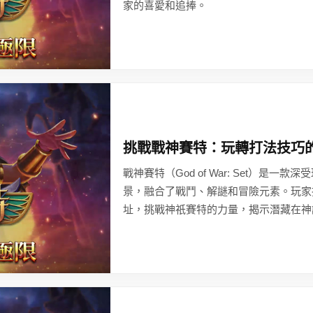
家的喜愛和追捧。
挑戰戰神賽特：玩轉打法技巧
戰神賽特（God of War: Set）
景，融合了戰鬥、解謎和冒險元素。玩家
址，挑戰神祇賽特的力量，揭示潛藏在神