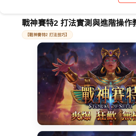
戰神賽特2 打法實測與進階操作
【戰神賽特2 打法技巧】