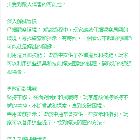
少受到敵人傷害的可能性。
深入解謎冒險
仔細觀察環境： 解謎過程中，玩家應該仔細觀察周圍的
環境，尋找線索和提示。有時候，一個看似不起眼的細節
可能就是解謎的關鍵。
利用道具和技能： 遊戲中提供了各種道具和技能，玩家
可以利用這些道具和技能解決困難的謎題，開啟新的通道
和場景。
勇敢面對挑戰
堅持不懈： 在面對困難和挑戰時，玩家應該保持堅持不
懈的精神，不斷嘗試和探索，直到突破困境。
善用遊戲提示： 遊戲中通常會提供一些提示和指引，玩
家可以善用這些提示，找到解決問題的方法。
深入了解遊戲世界