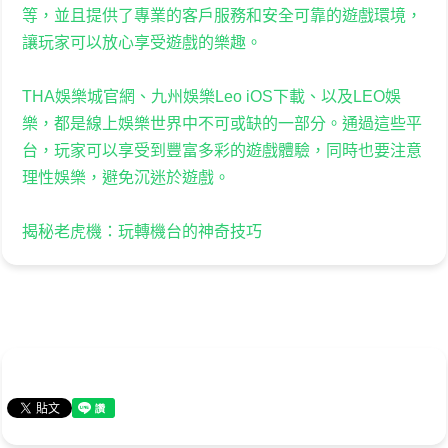
等，並且提供了專業的客戶服務和安全可靠的遊戲環境，
讓玩家可以放心享受遊戲的樂趣。
THA娛樂城官網、九州娛樂Leo iOS下載、以及LEO娛
樂，都是線上娛樂世界中不可或缺的一部分。通過這些平
台，玩家可以享受到豐富多彩的遊戲體驗，同時也要注意
理性娛樂，避免沉迷於遊戲。
揭秘老虎機：玩轉機台的神奇技巧