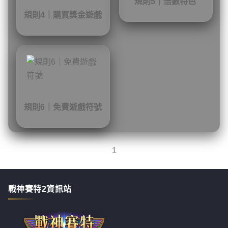
規則5｜倍數特色
規則4｜購買獎金遊戲
規則6｜免費遊戲符號
1
戰神賽特2資訊站