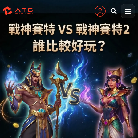
戰神賽特 玩法／規則