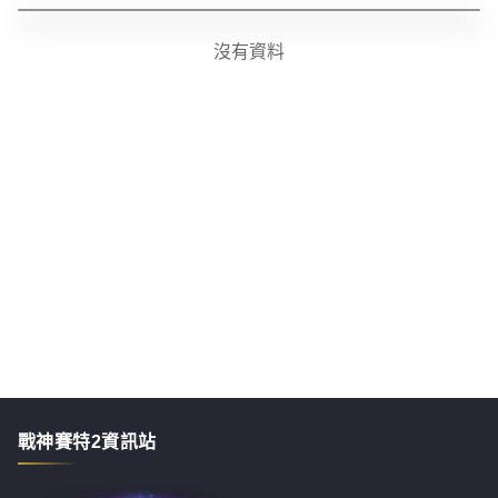
戰神賽特實測
戰神賽特 玩法／規則
戰神賽特教學影片
戰神賽特高手攻略
沒有資料
戰神賽特2資訊站