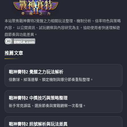
本站聚焦戰神賽特2覺醒之力相關玩法整理、機制分析、倍率特色與策略
內容， 以公開資訊、試玩觀察與內容研究為主，協助使用者快速理解遊
戲節奏與功能差異。
推薦文章
戰神賽特2 覺醒之力玩法解析
倍數球、掉落連擊、鎖定機制與爆分節奏重點整理。
戰神賽特2 中獎技巧與策略整理
新手常見誤區、選房節奏與實戰觀察一次看懂。
戰神賽特2 訊號解析與玩法差異