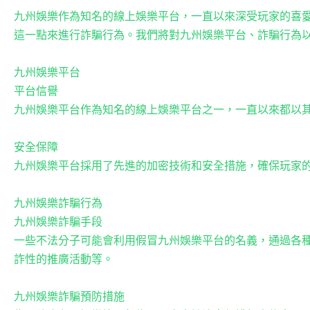
九州娛樂作為知名的線上娛樂平台，一直以來深受玩家的喜
這一點來進行詐騙行為。我們將對九州娛樂平台、詐騙行為
九州娛樂平台
平台信譽
九州娛樂平台作為知名的線上娛樂平台之一，一直以來都以
安全保障
九州娛樂平台採用了先進的加密技術和安全措施，確保玩家
九州娛樂詐騙行為
九州娛樂詐騙手段
一些不法分子可能會利用假冒九州娛樂平台的名義，通過各
詐性的推廣活動等。
九州娛樂詐騙預防措施