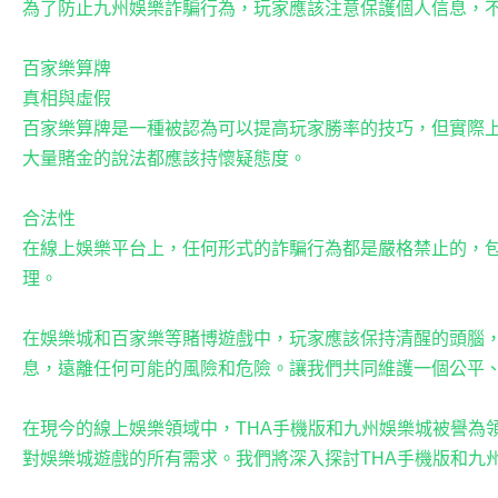
為了防止九州娛樂詐騙行為，玩家應該注意保護個人信息，
百家樂算牌
真相與虛假
百家樂算牌是一種被認為可以提高玩家勝率的技巧，但實際
大量賭金的說法都應該持懷疑態度。
合法性
在線上娛樂平台上，任何形式的詐騙行為都是嚴格禁止的，
理。
在娛樂城和百家樂等賭博遊戲中，玩家應該保持清醒的頭腦
息，遠離任何可能的風險和危險。讓我們共同維護一個公平
在現今的線上娛樂領域中，THA手機版和九州娛樂城被譽為
對娛樂城遊戲的所有需求。我們將深入探討THA手機版和九