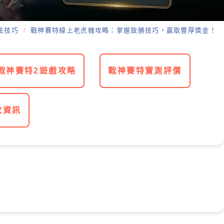
法技巧
戰神賽特線上老虎機攻略：掌握致勝技巧，贏取豐厚獎金！
戰神賽特2遊戲攻略
戰神賽特實測評價
款資訊