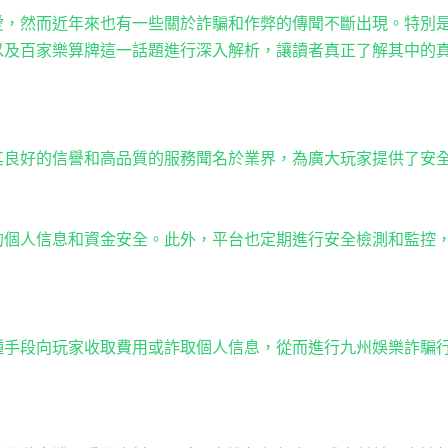
愛，然而近年來也有一些關於詐騙和作弊的傳聞不斷出現。特別
以及百家樂算牌這一話題進行深入解析，讓讀者真正了解其中的
其良好的信譽和高品質的服務聞名於業界，為廣大玩家提供了安
的個人信息和資金安全。此外，平台也定期進行安全檢測和監控
種手段向玩家收取費用或詐取個人信息，從而進行九州娛樂詐騙