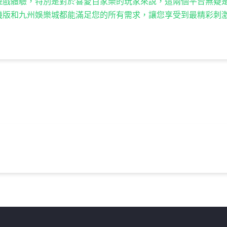
遊戲體驗，特別是對於喜愛百家樂的玩家來說，這兩個平台無疑
機版和九州娛樂城都能滿足您的所有需求，讓您享受到最精彩刺