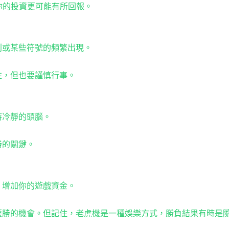
你的投資更可能有所回報。
利或某些符號的頻繁出現。
注，但也要謹慎行事。
持冷靜的頭腦。
勝的關鍵。
，增加你的遊戲資金。
獲勝的機會。但記住，老虎機是一種娛樂方式，勝負結果有時是