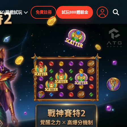
TG遊戲試玩
免費註冊
試玩888體驗金