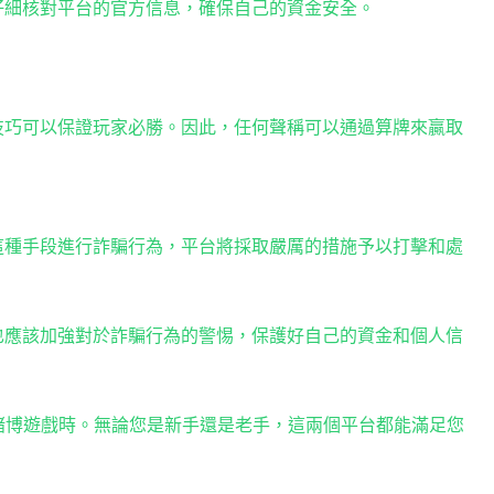
仔細核對平台的官方信息，確保自己的資金安全。
技巧可以保證玩家必勝。因此，任何聲稱可以通過算牌來贏取
這種手段進行詐騙行為，平台將採取嚴厲的措施予以打擊和處
也應該加強對於詐騙行為的警惕，保護好自己的資金和個人信
賭博遊戲時。無論您是新手還是老手，這兩個平台都能滿足您