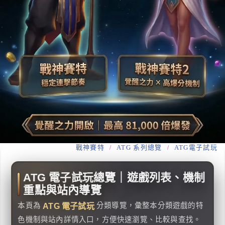
戰神賽特
ATG 系列總覽
ATG電子試玩
ATG 電子試玩總覽｜遊戲列表、機制
重點與站內導覽
本頁為
分類導覽，彙整本分類遊戲的特
ATG 電子試玩
色機制與站內詳情入口，方便快速瀏覽、比較與查找。