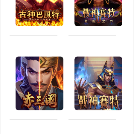
老虎機
    試玩

            更多詳情

            更多詳情

赤三國
戰神賽特
老虎機
老虎機
    試玩

    試玩
