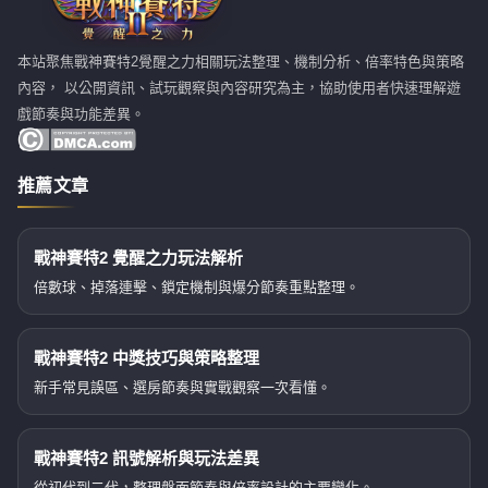
本站聚焦戰神賽特2覺醒之力相關玩法整理、機制分析、倍率特色與策略
內容， 以公開資訊、試玩觀察與內容研究為主，協助使用者快速理解遊
戲節奏與功能差異。
推薦文章
戰神賽特2 覺醒之力玩法解析
倍數球、掉落連擊、鎖定機制與爆分節奏重點整理。
戰神賽特2 中獎技巧與策略整理
新手常見誤區、選房節奏與實戰觀察一次看懂。
戰神賽特2 訊號解析與玩法差異
從初代到二代，整理盤面節奏與倍率設計的主要變化。