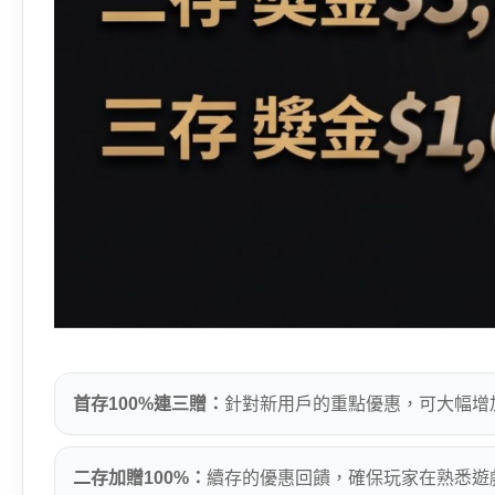
首存100%連三贈：
針對新用戶的重點優惠，可大幅增
二存加贈100%：
續存的優惠回饋，確保玩家在熟悉遊