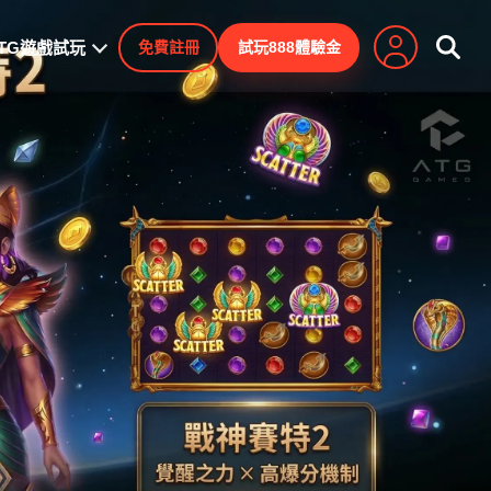
TG遊戲試玩
免費註冊
試玩888體驗金