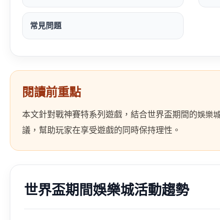
常見問題 
閱讀前重點
本文針對戰神賽特系列遊戲，結合世界盃期間的
娛樂
議，幫助玩家在享受遊戲的同時保持理性。
世界盃期間娛樂城活動趨勢