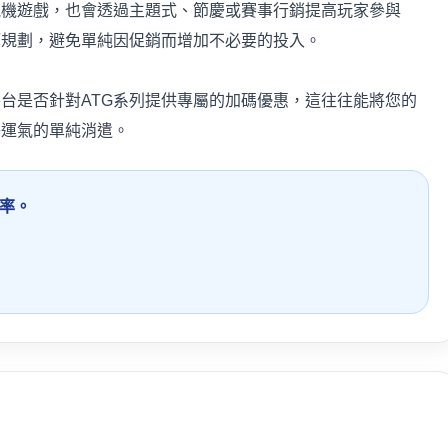
虎機遊戲，也會透過主題式、節慶或賽事行銷提高玩家參與
算規劃，避免單純因促銷而增加不必要的投入。
台是否針對ATG系列提供專屬的加碼優惠，這往往能將您的
藉運氣的單純消遣。
率。