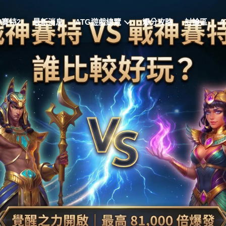
神賽特2
最新消息
ATG遊戲總覽
爆分攻略
討論區
A