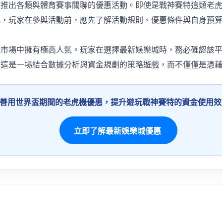
會推出各類與體育賽事關聯的優惠活動。即使是戰神賽特這類老
此，玩家在參與活動前，應先了解活動規則、優惠條件與自身預
玩市場中擁有極高人氣。玩家在選擇
最新娛樂城
時，務必確認該平
到這是一場結合數據分析與資金規劃的策略遊戲，而不僅僅是憑
善用世界盃期間的老虎機優惠，提升遊玩戰神賽特的資金使用效
立即了解最新娛樂城優惠 