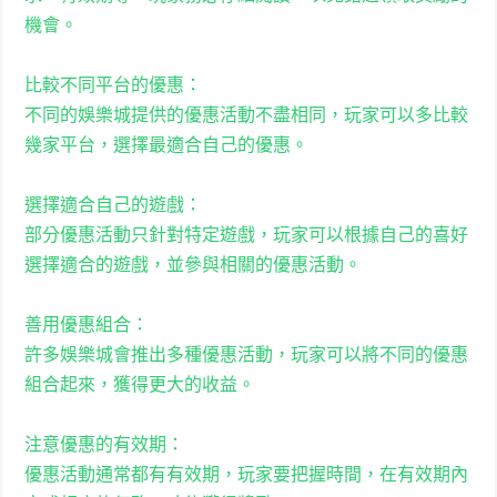
機會。
比較不同平台的優惠：
不同的娛樂城提供的優惠活動不盡相同，玩家可以多比較
幾家平台，選擇最適合自己的優惠。
選擇適合自己的遊戲：
部分優惠活動只針對特定遊戲，玩家可以根據自己的喜好
選擇適合的遊戲，並參與相關的優惠活動。
善用優惠組合：
許多娛樂城會推出多種優惠活動，玩家可以將不同的優惠
組合起來，獲得更大的收益。
注意優惠的有效期：
優惠活動通常都有有效期，玩家要把握時間，在有效期內