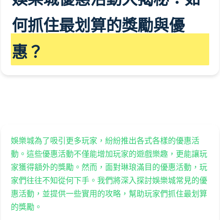
何抓住最划算的獎勵與優
幣商兌換 / 幣值轉換
ATG遊戲資料庫
版本更新
優惠活動
最新資訊
娛樂城
老虎機
惠？
娛樂城為了吸引更多玩家，紛紛推出各式各樣的優惠活
動。這些優惠活動不僅能增加玩家的遊戲樂趣，更能讓玩
家獲得額外的獎勵。然而，面對琳琅滿目的優惠活動，玩
家們往往不知從何下手。我們將深入探討娛樂城常見的優
惠活動，並提供一些實用的攻略，幫助玩家們抓住最划算
的獎勵。