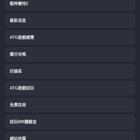
戰神賽特2
最新消息
ATG遊戲總覽
爆分攻略
討論區
ATG遊戲試玩
免費註冊
試玩888體驗金
網站地圖