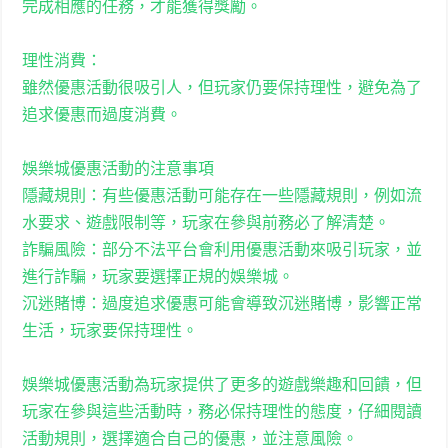
完成相應的任務，才能獲得獎勵。
理性消費：
雖然優惠活動很吸引人，但玩家仍要保持理性，避免為了
追求優惠而過度消費。
娛樂城優惠活動的注意事項
隱藏規則：有些優惠活動可能存在一些隱藏規則，例如流
水要求、遊戲限制等，玩家在參與前務必了解清楚。
詐騙風險：部分不法平台會利用優惠活動來吸引玩家，並
進行詐騙，玩家要選擇正規的娛樂城。
沉迷賭博：過度追求優惠可能會導致沉迷賭博，影響正常
生活，玩家要保持理性。
娛樂城優惠活動為玩家提供了更多的遊戲樂趣和回饋，但
玩家在參與這些活動時，務必保持理性的態度，仔細閱讀
活動規則，選擇適合自己的優惠，並注意風險。