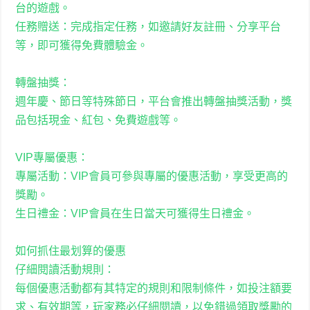
台的遊戲。
任務贈送：完成指定任務，如邀請好友註冊、分享平台
等，即可獲得免費體驗金。
轉盤抽獎：
週年慶、節日等特殊節日，平台會推出轉盤抽獎活動，獎
品包括現金、紅包、免費遊戲等。
VIP專屬優惠：
專屬活動：VIP會員可參與專屬的優惠活動，享受更高的
獎勵。
生日禮金：VIP會員在生日當天可獲得生日禮金。
如何抓住最划算的優惠
仔細閱讀活動規則：
每個優惠活動都有其特定的規則和限制條件，如投注額要
求、有效期等，玩家務必仔細閱讀，以免錯過領取獎勵的