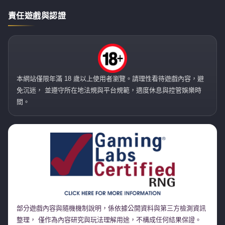
責任遊戲與認證
本網站僅限年滿 18 歲以上使用者瀏覽。請理性看待遊戲內容，避
免沉迷， 並遵守所在地法規與平台規範，適度休息與控管娛樂時
間。
部分遊戲內容與隨機機制說明，係依據公開資料與第三方檢測資訊
整理， 僅作為內容研究與玩法理解用途，不構成任何結果保證。