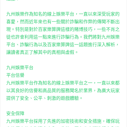
九州娛樂作為知名的線上娛樂平台，一直以來深受玩家的
喜愛，然而近年來也有一些關於詐騙和作弊的傳聞不斷出
現。特別是對於百家樂算牌這樣的賭博技巧，一些不肖之
徒也許會利用這一點來進行詐騙行為。我們將對九州娛樂
平台、詐騙行為以及百家樂算牌這一話題進行深入解析，
讓讀者真正了解其中的真相與虛假。
九州娛樂平台
平台信譽
九州娛樂平台作為知名的線上娛樂平台之一，一直以來都
以其良好的信譽和高品質的服務聞名於業界，為廣大玩家
提供了安全、公平、刺激的遊戲體驗。
安全保障
九州娛樂平台採用了先進的加密技術和安全措施，確保玩