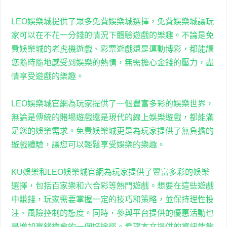
LEO娛樂城提供了眾多免費娛樂城選擇，免費娛樂城讓玩
家可以在不花一分錢的情況下體驗遊戲的樂趣。不論是免
費娛樂城的老虎機遊戲、彩票遊戲還是運動博彩，都能讓
您隨時隨地感受到娛樂的熱情，無需擔心金錢的壓力，盡
情享受遊戲的樂趣。
LEO娛樂城官網為玩家提供了一個豐富多彩的娛樂世界，
無論是傳統的賭場遊戲還是現代的線上娛樂遊戲，都能滿
足您的娛樂需求。免費娛樂城更是為玩家提供了無負擔的
遊戲體驗，讓您可以輕鬆享受娛樂的樂趣。
KU娛樂和LEO娛樂城官網為玩家提供了豐富多彩的娛樂
選擇，包括百家樂和六合彩等熱門遊戲。想要在這些遊戲
中賺錢，玩家需要掌握一定的技巧和策略，並保持理性投
注、風險控制的態度。同時，參與平台提供的優惠活動也
是增加贏錢機會的一個好途徑。希望本文提供的資訊能夠