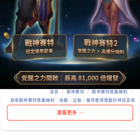
首頁
戰神賽特
戰神賽特獎勵機制
探索戰神賽特獎勵機制：挑戰、征服、獲得豐厚獎勵的神話冒險
查看更多
戰神賽特ATG