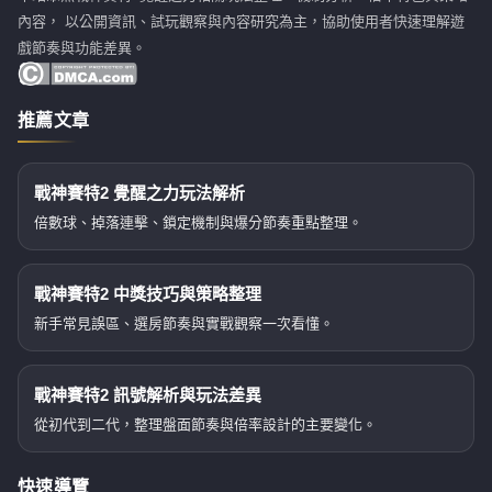
內容， 以公開資訊、試玩觀察與內容研究為主，協助使用者快速理解遊
戲節奏與功能差異。
推薦文章
戰神賽特2 覺醒之力玩法解析
倍數球、掉落連擊、鎖定機制與爆分節奏重點整理。
戰神賽特2 中獎技巧與策略整理
新手常見誤區、選房節奏與實戰觀察一次看懂。
戰神賽特2 訊號解析與玩法差異
從初代到二代，整理盤面節奏與倍率設計的主要變化。
快速導覽