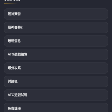
戰神賽特
戰神賽特2
最新消息
ATG遊戲總覽
爆分攻略
討論區
ATG遊戲試玩
免費註冊