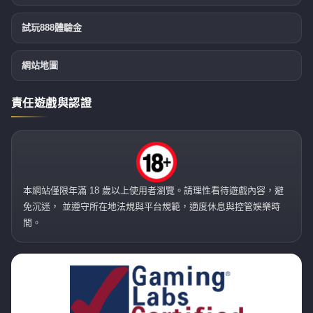
試玩888體驗金
網站地圖
責任遊戲與認證
本網站僅限年滿 18 歲以上使用者瀏覽。請理性看待遊戲內容，避
免沉迷， 並遵守所在地法規與平台規範，適度休息與控管娛樂時
間。