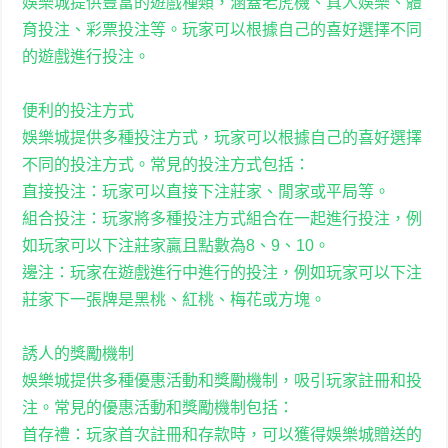
娛樂城提供豐富的遊戲種類，涵蓋老虎機、真人娛樂、體
育投注、彩票投注等。玩家可以根據自己的喜好選擇不同
的遊戲進行投注。
便利的投注方式
娛樂城提供多種投注方式，玩家可以根據自己的喜好選擇
不同的投注方式。常見的投注方式包括：
直接投注：玩家可以直接下注莊家、閒家或平局等。
組合投注：玩家將多種投注方式組合在一起進行投注，例
如玩家可以下注莊家贏且點數為8、9、10。
邊注：玩家在遊戲進行中進行的投注，例如玩家可以下注
莊家下一張牌是黑桃、紅桃、梅花或方塊。
誘人的獎勵機制
娛樂城提供多種優惠活動和獎勵機制，吸引玩家註冊和投
注。常見的優惠活動和獎勵機制包括：
首存禮：玩家首次註冊和存款時，可以獲得娛樂城贈送的