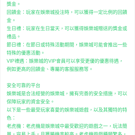
獎金。
回饋金：玩家在娛樂城投注時，可以獲得一定比例的回饋
金。
生日禮：玩家在生日當天，可以獲得娛樂城贈送的獎金或
禮品。
節日禮：在節日或特殊活動期間，娛樂城可能會推出一些
特殊的優惠活動。
VIP禮遇：娛樂城的VIP會員可以享受更優的優惠待遇，
例如更高的回饋金、專屬的客服服務等。
安全可靠的平台
娛樂城是合法經營的娛樂城，擁有完善的安全措施，可以
保障玩家的資金安全。
以下是一些最受玩家喜愛的娛樂城遊戲，以及其獨特的特
色：
老虎機：老虎機是娛樂城中最受歡迎的遊戲之一，玩法簡
單，容易上手，且獲勝機率較高。老虎機遊戲種類繁多，