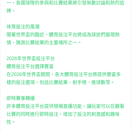
一，各國球隊的參與和比賽結果將引發無數討論和熱烈追
捧。
体育投注的風潮
隨著世界盃的臨近，體育投注平台將成為球迷們展現熱
情、猜測比賽結果的主要場所之一。
2026年世界盃投注平台
體育投注
平台選擇豐富
在2026年世界盃期間，各大體育投注平台將提供豐富多
樣的投注選項，包括比賽結果、射手榜、進球數等。
即時賽事轉播
許多體育投注平台提供現場直播功能，讓玩家可以在觀看
比賽的同時進行即時投注，增加了投注的刺激感和趣味
性。