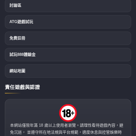
討論區
ATG遊戲試玩
免費註冊
試玩888體驗金
網站地圖
責任遊戲與認證
本網站僅限年滿 18 歲以上使用者瀏覽。請理性看待遊戲內容，避
免沉迷， 並遵守所在地法規與平台規範，適度休息與控管娛樂時