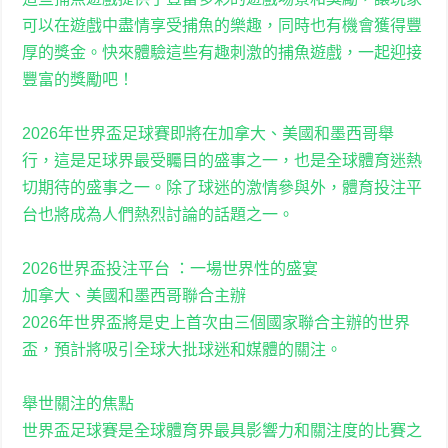
可以在遊戲中盡情享受捕魚的樂趣，同時也有機會獲得豐
厚的獎金。快來體驗這些有趣刺激的捕魚遊戲，一起迎接
豐富的獎勵吧！
2026年世界盃足球賽即將在加拿大、美國和墨西哥舉
行，這是足球界最受矚目的盛事之一，也是全球體育迷熱
切期待的盛事之一。除了球迷的激情參與外，體育投注平
台也將成為人們熱烈討論的話題之一。
2026世界盃投注平台
：一場世界性的盛宴
加拿大、美國和墨西哥聯合主辦
2026年世界盃將是史上首次由三個國家聯合主辦的世界
盃，預計將吸引全球大批球迷和媒體的關注。
舉世關注的焦點
世界盃足球賽是全球體育界最具影響力和關注度的比賽之