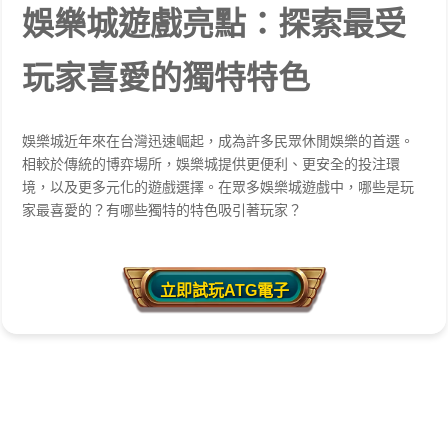
娛樂城遊戲亮點：探索最受
玩家喜愛的獨特特色
娛樂城近年來在台灣迅速崛起，成為許多民眾休閒娛樂的首選。
相較於傳統的博弈場所，娛樂城提供更便利、更安全的投注環
境，以及更多元化的遊戲選擇。在眾多娛樂城遊戲中，哪些是玩
家最喜愛的？有哪些獨特的特色吸引著玩家？
立即試玩ATG電子