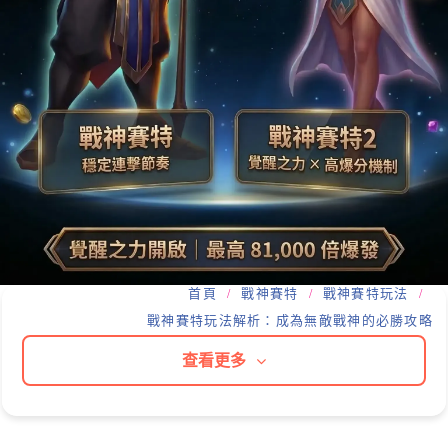
首頁
戰神賽特
戰神賽特玩法
戰神賽特玩法解析：成為無敵戰神的必勝攻略
查看更多
戰神賽特ATG