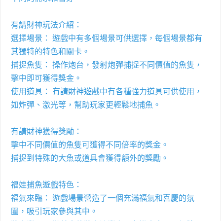
有請財神玩法介紹：
選擇場景： 遊戲中有多個場景可供選擇，每個場景都有
其獨特的特色和關卡。
捕捉魚隻： 操作炮台，發射炮彈捕捉不同價值的魚隻，
擊中即可獲得獎金。
使用道具： 有請財神遊戲中有各種強力道具可供使用，
如炸彈、激光等，幫助玩家更輕鬆地捕魚。
有請財神獲得獎勵：
擊中不同價值的魚隻可獲得不同倍率的獎金。
捕捉到特殊的大魚或道具會獲得額外的獎勵。
福娃捕魚遊戲特色：
福氣來臨： 遊戲場景營造了一個充滿福氣和喜慶的氛
圍，吸引玩家參與其中。