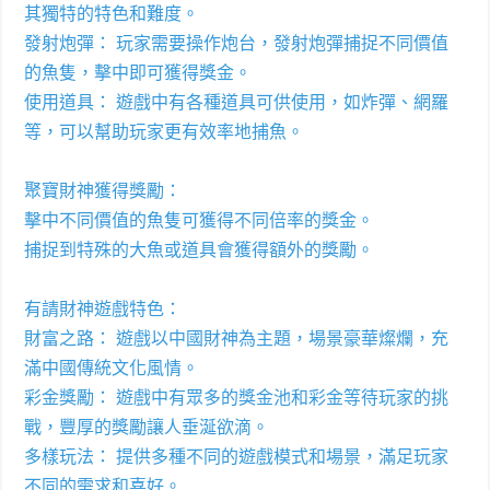
其獨特的特色和難度。
發射炮彈： 玩家需要操作炮台，發射炮彈捕捉不同價值
的魚隻，擊中即可獲得獎金。
使用道具： 遊戲中有各種道具可供使用，如炸彈、網羅
等，可以幫助玩家更有效率地捕魚。
聚寶財神獲得獎勵：
擊中不同價值的魚隻可獲得不同倍率的獎金。
捕捉到特殊的大魚或道具會獲得額外的獎勵。
有請財神遊戲特色：
財富之路： 遊戲以中國財神為主題，場景豪華燦爛，充
滿中國傳統文化風情。
彩金獎勵： 遊戲中有眾多的獎金池和彩金等待玩家的挑
戰，豐厚的獎勵讓人垂涎欲滴。
多樣玩法： 提供多種不同的遊戲模式和場景，滿足玩家
不同的需求和喜好。