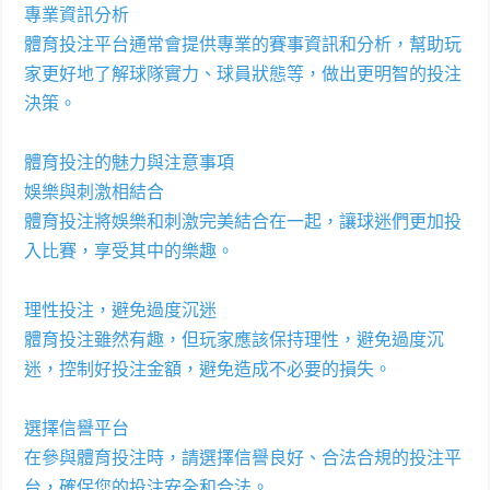
專業資訊分析
體育投注平台通常會提供專業的賽事資訊和分析，幫助玩
家更好地了解球隊實力、球員狀態等，做出更明智的投注
決策。
體育投注的魅力與注意事項
娛樂與刺激相結合
體育投注將娛樂和刺激完美結合在一起，讓球迷們更加投
入比賽，享受其中的樂趣。
理性投注，避免過度沉迷
體育投注雖然有趣，但玩家應該保持理性，避免過度沉
迷，控制好投注金額，避免造成不必要的損失。
選擇信譽平台
在參與體育投注時，請選擇信譽良好、合法合規的投注平
台，確保您的投注安全和合法。