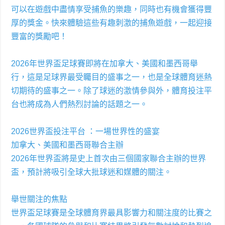
可以在遊戲中盡情享受捕魚的樂趣，同時也有機會獲得豐
厚的獎金。快來體驗這些有趣刺激的捕魚遊戲，一起迎接
豐富的獎勵吧！
2026年世界盃足球賽即將在加拿大、美國和墨西哥舉
行，這是足球界最受矚目的盛事之一，也是全球體育迷熱
切期待的盛事之一。除了球迷的激情參與外，體育投注平
台也將成為人們熱烈討論的話題之一。
2026世界盃投注平台
：一場世界性的盛宴
加拿大、美國和墨西哥聯合主辦
2026年世界盃將是史上首次由三個國家聯合主辦的世界
盃，預計將吸引全球大批球迷和媒體的關注。
舉世關注的焦點
世界盃足球賽是全球體育界最具影響力和關注度的比賽之