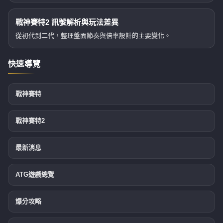
戰神賽特2 訊號解析與玩法差異
從初代到二代，整理盤面節奏與倍率設計的主要變化。
快速導覽
戰神賽特
戰神賽特2
最新消息
ATG遊戲總覽
爆分攻略