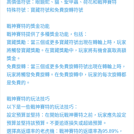
高價值符號：眼鏡蛇、貓、聖甲蟲、荷花和戰神賽特
特殊符號：寶藏符號和免費旋轉符號
戰神賽特的獎金功能
戰神賽特提供了多種獎金功能，包括：
寶藏獎勵：當三個或更多寶藏符號出現在轉輪上時，玩家
將觸發寶藏獎勵。在寶藏獎勵中，玩家將有機會贏取高額
獎金。
免費旋轉：當三個或更多免費旋轉符號出現在轉輪上時，
玩家將觸發免費旋轉。在免費旋轉中，玩家的每次旋轉都
是免費的。
戰神賽特的玩法技巧
以下是一些戰神賽特的玩法技巧：
設定預算並堅持：在開始玩戰神賽特之前，玩家應先設定
預算並堅持該預算。不要追逐損失或超過預算。
選擇高返還率的老虎機：戰神賽特的返還率為95.89%，