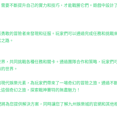
，需要不斷提升自己的實力和技巧，才能戰勝它們。遊戲中設計
著勇敢的冒險者來發現和征服。玩家們可以通過完成任務和挑戰
富之路。
世界，共同挑戰各種任務和關卡。通過團隊合作和策略，玩家們
特的世界。
和現代娛樂元素，為玩家們帶來了一場奇幻的冒險之旅。通過不
上這個奇幻之旅，探索戰神賽特的無盡魅力！
們將為您提供解決方案，同時讓您了解九州娛樂城的官網和其他