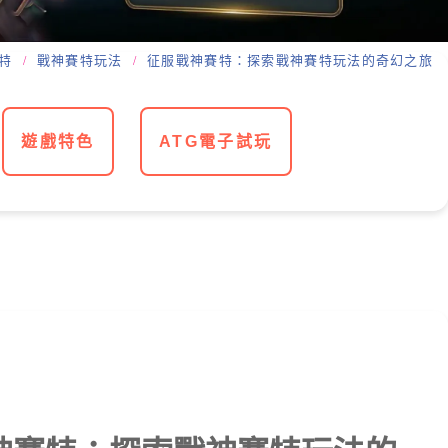
特
戰神賽特玩法
征服戰神賽特：探索戰神賽特玩法的奇幻之旅
遊戲特色
ATG電子試玩