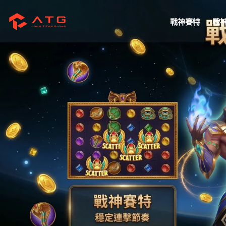
戰神賽特
戰