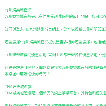
九州娛樂城官網
九州娛樂城官網是玩家們享受刺激遊戲的最佳地點，您可以
註冊與登入: 在九州娛樂城官網上，您可以輕鬆註冊新賬號
遊戲選擇: 九州娛樂城官網提供豐富多樣的遊戲選擇，包括
九州娛樂城官網優惠活動: 官網上經常舉辦各種優惠活動，
無論是解決THA登入問題還是探索九州娛樂城官網的精彩遊
娛樂城中度過愉快的時光！
THA娛樂城
遊戲
THA娛樂城遊戲是一個新興的線上娛樂平台，其特色和優勢
創新娛樂城遊戲：THA娛樂城不斷推出新的遊戲內容，包括