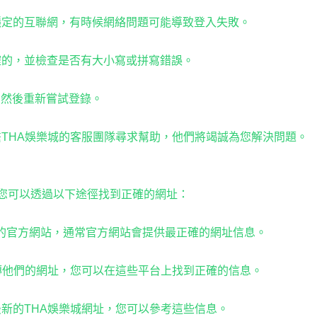
了穩定的互聯網，有時候網絡問題可能導致登入失敗。
正確的，並檢查是否有大小寫或拼寫錯誤。
e，然後重新嘗試登錄。
聯繫THA娛樂城的客服團隊尋求幫助，他們將竭誠為您解決問題。
。您可以透過以下途徑找到正確的網址：
娛樂城的官方網站，通常官方網站會提供最正確的網址信息。
上宣傳他們的網址，您可以在這些平台上找到正確的信息。
最新的THA娛樂城網址，您可以參考這些信息。