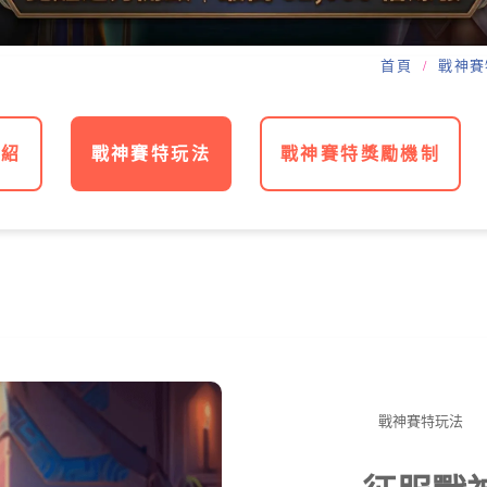
首頁
戰神賽
介紹
戰神賽特玩法
戰神賽特獎勵機制
戰神賽特玩法