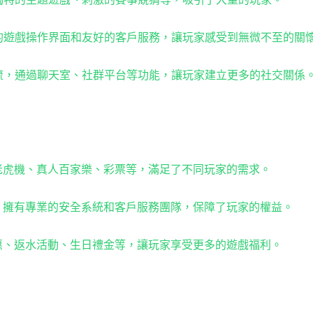
的遊戲操作界面和友好的客戶服務，讓玩家感受到無微不至的關
流，通過聊天室、社群平台等功能，讓玩家建立更多的社交關係
老虎機、真人百家樂、彩票等，滿足了不同玩家的需求。
，擁有專業的安全系統和客戶服務團隊，保障了玩家的權益。
惠、返水活動、生日禮金等，讓玩家享受更多的遊戲福利。