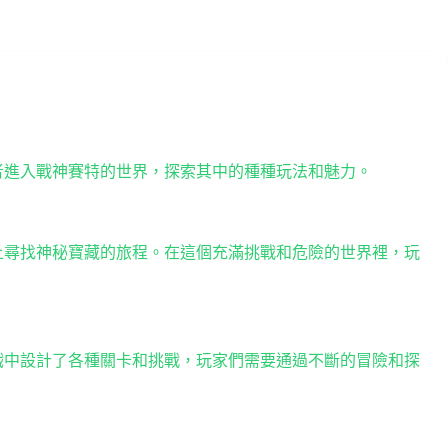
者進入戰神賽特的世界，探索其中的種種玩法和魅力。
上尋找神秘寶藏的旅程。在這個充滿挑戰和危險的世界裡，玩
戲中設計了各種關卡和挑戰，玩家們需要通過不斷的冒險和探