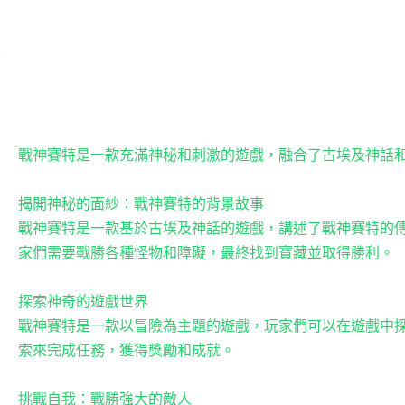
戰神賽特是一款充滿神秘和刺激的遊戲，融合了古埃及神話
揭開神秘的面紗：戰神賽特的背景故事
戰神賽特是一款基於古埃及神話的遊戲，講述了戰神賽特的
家們需要戰勝各種怪物和障礙，最終找到寶藏並取得勝利。
探索神奇的遊戲世界
戰神賽特是一款以冒險為主題的遊戲，玩家們可以在遊戲中
索來完成任務，獲得獎勵和成就。
挑戰自我：戰勝強大的敵人