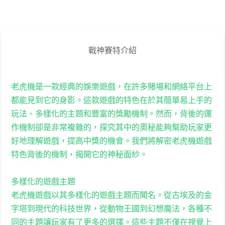
戰神賽特介紹
老虎機是一款經典的娛樂遊戲，在許多賭場和網絡平台上
都能見到它的身影。這款遊戲的特色在於其簡單易上手的
玩法、多樣化的主題和豐富的獎勵機制。然而，背後的運
作機制卻是非常複雜的，探究其中的奧秘能夠幫助玩家更
好地理解遊戲，提高中獎的機會。我們將解密老虎機遊戲
特色背後的機制，揭開它的神秘面紗。
多樣化的遊戲主題
老虎機遊戲以其多樣化的遊戲主題而聞名。從古埃及的金
字塔到現代的科技世界，從動物王國到幻想魔法，各種不
同的主題讓玩家有了更多的選擇。這些主題不僅在視覺上