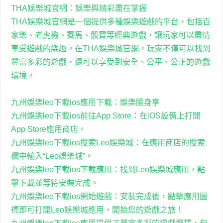
THA娛樂城官網：娛樂與精彩盡在掌握
THA娛樂城官網是一個提供多種娛樂遊戲的平台，包括百
家樂、老虎機、賽馬、骰寶等經典遊戲，讓玩家可以盡情
享受遊戲的樂趣。在THA娛樂城官網，玩家不僅可以找到
豐富多彩的遊戲，還可以享受到安全、公平、公正的遊戲
環境。
九州娛樂leo下載ios應用下載：娛樂隨身享
九州娛樂leo下載ios前往App Store：在iOS設備上打開
App Store應用商店。
九州娛樂leo下載ios搜索Leo娛樂城：在應用商店的搜索
欄中輸入“Leo娛樂城”。
九州娛樂leo下載ios下載應用：找到Leo娛樂城應用，點
擊下載並等待安裝完成。
九州娛樂leo下載ios開始遊戲：安裝完成後，點擊應用圖
標即可打開Leo娛樂城應用，開始您的遊戲之旅！