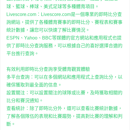
球、籃球、棒球、美式足球等多種體育項目。
Livescore.com：Livescore.com是一個專業的即時比分查
詢網站，提供了各種體育賽事的即時比分、賽程表和賽事
統計數據，讓您可以快速了解比賽情況。
ESPN、Yahoo、BBC等媒體的官方網站和應用程式也提
供了即時比分查詢服務，可以根據自己的喜好選擇合適的
平台進行查詢。
有效利用即時比分查詢享受體育觀賞體驗
多平台查詢：可以在多個網站和應用程式上查詢比分，以
確保獲取到最全面的信息。
設置關注：可以設置關注的球隊或比賽，及時獲取相關的
比分和賽況通知。
查看統計：除了即時比分外，還可以查看比賽統計數據，
了解各個隊伍的表現和比賽趨勢，提高對比賽的理解和判
斷。