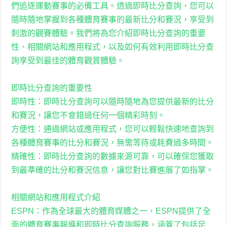
們追逐運動賽事的必備工具。透過即時比分查詢，您可以
隨時隨地掌握到各種體育賽事的最新比分和賽況，享受到
刺激的觀賽體驗。我們將為您介紹即時比分查詢的重要
性、相關網站和應用程式，以及如何有效利用即時比分查
詢享受到最佳的體育觀賞體驗。
即時比分查詢
的重要性
即時性：即時比分查詢可以隨時隨地為您提供最新的比分
和賽況，讓您不會錯過任何一個精彩時刻。
方便性：通過網站或應用程式，您可以輕鬆快速地查詢到
各種體育賽事的比分和賽況，無需等待或耗費過多時間。
精確性：即時比分查詢的數據來源可靠，可以確保您獲取
到最準確的比分和賽況信息，讓您對比賽進展了如指掌。
相關網站和應用程式介紹
ESPN：作為全球最大的體育媒體之一，ESPN提供了全
面的體育賽事報導和即時比分查詢服務，涵蓋了包括足