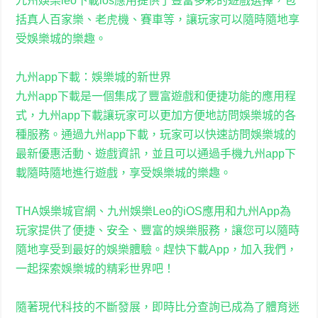
九州娛樂leo下載ios應用提供了豐富多彩的遊戲選擇，包
括真人百家樂、老虎機、賽車等，讓玩家可以隨時隨地享
受娛樂城的樂趣。
九州app下載：娛樂城的新世界
九州app下載是一個集成了豐富遊戲和便捷功能的應用程
式，九州app下載讓玩家可以更加方便地訪問娛樂城的各
種服務。通過九州app下載，玩家可以快速訪問娛樂城的
最新優惠活動、遊戲資訊，並且可以通過手機九州app下
載隨時隨地進行遊戲，享受娛樂城的樂趣。
THA娛樂城官網、九州娛樂Leo的iOS應用和九州App為
玩家提供了便捷、安全、豐富的娛樂服務，讓您可以隨時
隨地享受到最好的娛樂體驗。趕快下載App，加入我們，
一起探索娛樂城的精彩世界吧！
隨著現代科技的不斷發展，即時比分查詢已成為了體育迷