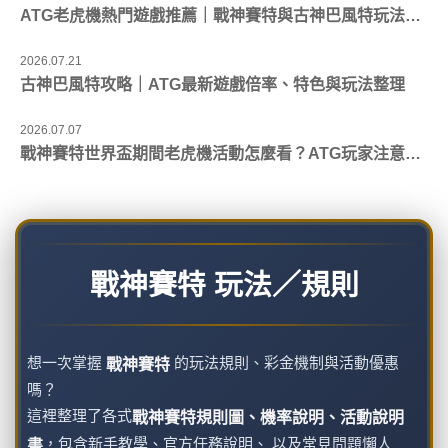
古神巴風特攻略｜ATG最新遊戲倍率、特色與玩法整理
2026.07.07
戰神賽特世界盃期間老虎機活動怎麼看？ATG玩家注意事
項
2026.04.02
戰神賽特2 v1.1.2_2版本更新｜覺醒符號調整與平轉爆分
策略解析
2026.02.26
【求證】ATG系統異常？塞特19億獎金截圖全網瘋傳，玩
家實測與真相解析
2026.01.12
戰神賽特 玩法／規則
戰神賽特2 覺醒之力｜版本更新與玩法重點整理
2026.01.02
【BNG天宮聖女攻略】實測3大必勝打法，掌握這幾個訊
想一次掌握
的玩法規則、彩金機制與活動優惠
戰神賽特
號讓你獎金翻倍！
嗎？
2026.08.04
這裡整理了各式
戰神賽特規則圖、機率說明、活動說明
戰神賽特2 電腦與手機版免費試玩教學｜免下載直接玩攻
，包含新手教學、官方任務說明、 以及常見問題懶人
書