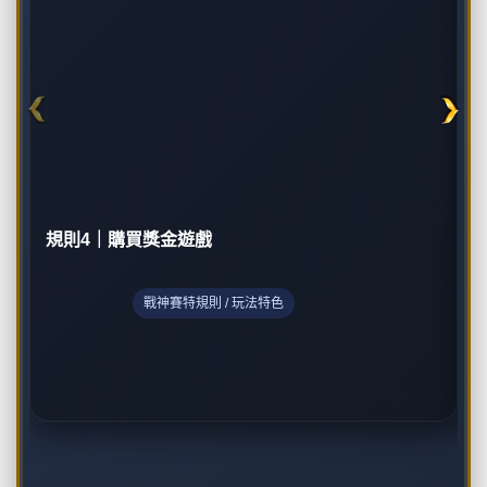
規則4｜購買獎金遊戲
戰神賽特規則 / 玩法特色