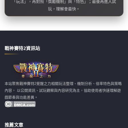
「玩法」，再對照「獎勵機制」與「特色」；最後再進入試
玩，理解會最快。
戰神賽特2資訊站
本站聚焦戰神賽特2覺醒之力相關玩法整理、機制分析、倍率特色與策略
內容， 以公開資訊、試玩觀察與內容研究為主，協助使用者快速理解遊
戲節奏與功能差異。
推薦文章