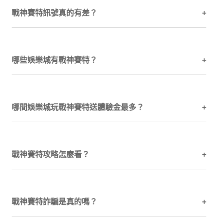
戰神賽特訊號真的有差？
哪些娛樂城有戰神賽特？
哪間娛樂城玩戰神賽特送體驗金最多？
戰神賽特攻略怎麼看？
戰神賽特詐騙是真的嗎？