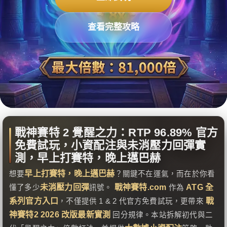
查看完整攻略
戰神賽特 2 覺醒之力：RTP 96.89% 官方
免費試玩，小資配注與未消壓力回彈實
測，早上打賽特，晚上邁巴赫
早上打賽特，晚上邁巴赫
想要
？關鍵不在運氣，而在於你看
未消壓力回彈
戰神賽特.com
ATG 全
懂了多少
訊號。
作為
系列官方入口
戰
，不僅提供 1 & 2 代官方免費試玩，更帶來
神賽特2 2026 改版最新實測
回分規律。本站拆解初代與二