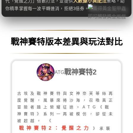
大數據小資配注
代「覺醒之力」倍數打法，並提供
策略，助
你精準掌握每一波平轉連消，拒絕3倍券。
戰神賽特版本差異與玩法對比
戰神賽特2
ATG
古埃及戰神賽特與女神奈芙蒂絲再
來
度覺醒，風暴席捲沙海，召喚真正
神
冒險者踏上榮耀征途。ATG《戰
聖
神賽特》系列一再被模仿，卻從未
這
被超越。 《
於
戰神賽特2：覺醒之力
》承襲