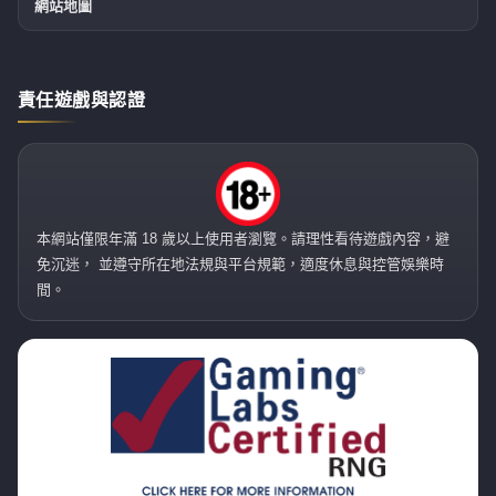
網站地圖
責任遊戲與認證
本網站僅限年滿 18 歲以上使用者瀏覽。請理性看待遊戲內容，避
免沉迷， 並遵守所在地法規與平台規範，適度休息與控管娛樂時
間。