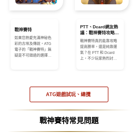
PTT、Dcard網友熱
神秘又強大：戰神
議：戰神賽特攻略打
特的傳奇故事揭秘
秘色
法是真的嗎？實戰技
戰神賽特真的能靠攻略
戰神賽特（Set）是古
TG
巧大公開
提高勝率，還是純靠運
及神話中的一位神祇，
」無
氣？在 PTT 和 Dcard
代表著混沌和破壞的力
擇！
上，不少玩家熱烈討論
量，同時也是戰爭、暴
埃及
這款熱門老虎機遊戲的
力和暗黑的象徵。他的
傳奇
玩法與技巧，紛紛分享
故事充滿著神秘和力
虎機
自己使用特定策略後成
量，深受人們的推崇和
沙…
功爆分的…
敬畏。我們將揭秘戰…
ATG遊戲試玩、總攬 
戰神賽特常見問題